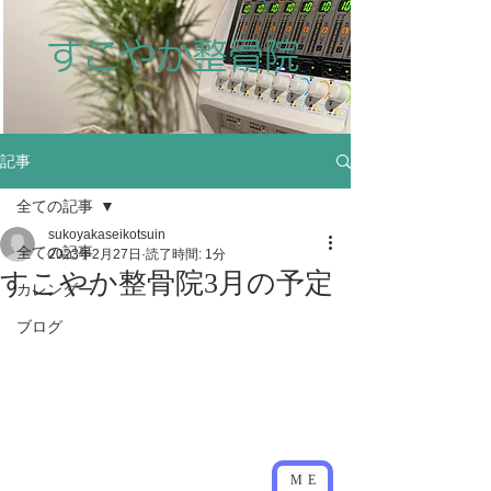
すこやか整骨院
記事
全ての記事
sukoyakaseikotsuin
全ての記事
2023年2月27日
読了時間: 1分
すこやか整骨院3月の予定
カレンダー
ブログ
ME