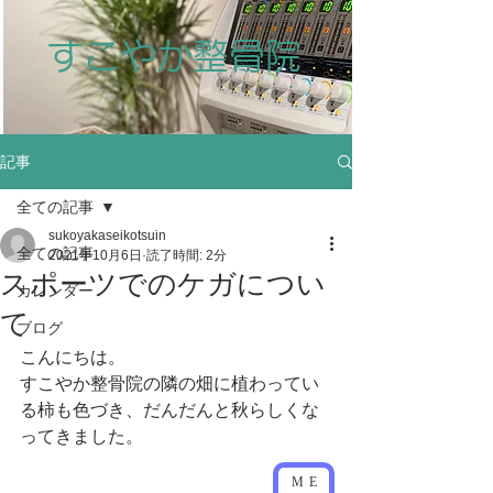
すこやか整骨院
記事
全ての記事
sukoyakaseikotsuin
全ての記事
2021年10月6日
読了時間: 2分
スポーツでのケガについ
カレンダー
て
ブログ
こんにちは。
すこやか整骨院の隣の畑に植わってい
る柿も色づき、だんだんと秋らしくな
ってきました。
ME